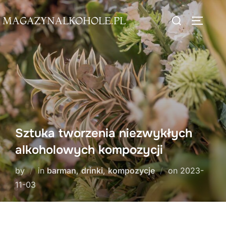
Skip
Search
MAGAZYNALKOHOLE.PL
to
TOGGLE
for:
content
Sztuka tworzenia niezwykłych
alkoholowych kompozycji
Posted
by
in
barman
,
drinki
,
kompozycje
on
2023-
on
11-03