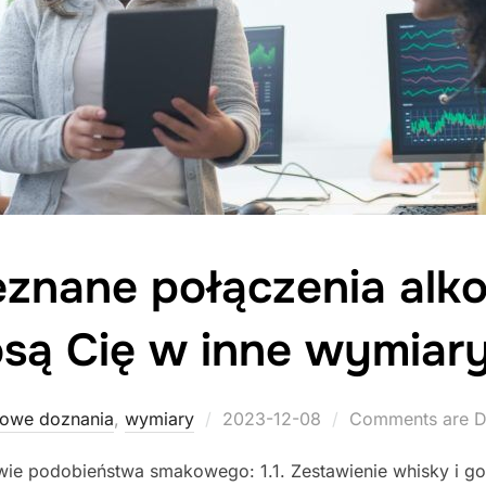
eznane połączenia alkoh
osą Cię w inne wymiar
Posted
owe doznania
,
wymiary
2023-12-08
Comments are D
on
awie podobieństwa smakowego: 1.1. Zestawienie whisky i g