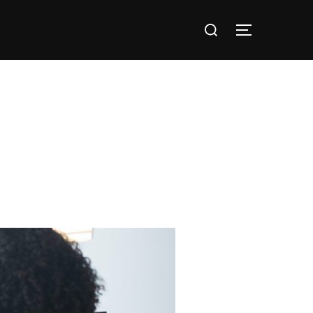
Search
TOGGLE S
for: