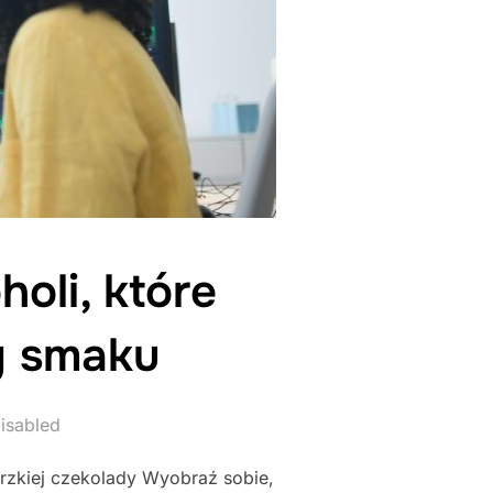
oli, które
y smaku
isabled
orzkiej czekolady Wyobraź sobie,