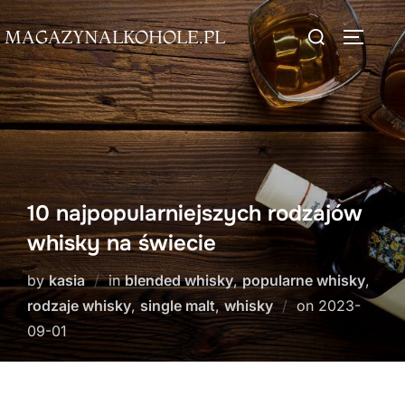
Skip
Search
MAGAZYNALKOHOLE.PL
to
TOGGLE
for:
content
10 najpopularniejszych rodzajów
whisky na świecie
by
kasia
in
blended whisky
,
popularne whisky
,
Posted
rodzaje whisky
,
single malt
,
whisky
on
2023-
on
09-01