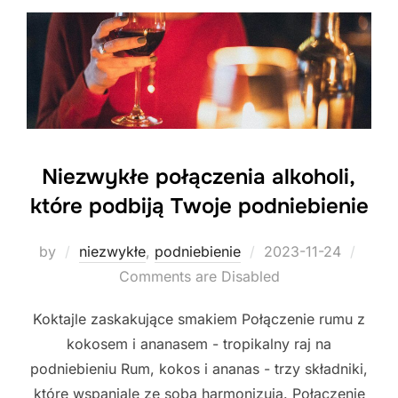
Niezwykłe połączenia alkoholi,
które podbiją Twoje podniebienie
Posted
by
niezwykłe
,
podniebienie
2023-11-24
on
Comments are Disabled
Koktajle zaskakujące smakiem Połączenie rumu z
kokosem i ananasem - tropikalny raj na
podniebieniu Rum, kokos i ananas - trzy składniki,
które wspaniale ze sobą harmonizują. Połączenie