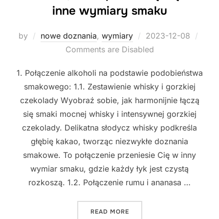
inne wymiary smaku
Posted
by
nowe doznania
,
wymiary
2023-12-08
on
Comments are Disabled
1. Połączenie alkoholi na podstawie podobieństwa
smakowego: 1.1. Zestawienie whisky i gorzkiej
czekolady Wyobraź sobie, jak harmonijnie łączą
się smaki mocnej whisky i intensywnej gorzkiej
czekolady. Delikatna słodycz whisky podkreśla
głębię kakao, tworząc niezwykłe doznania
smakowe. To połączenie przeniesie Cię w inny
wymiar smaku, gdzie każdy łyk jest czystą
rozkoszą. 1.2. Połączenie rumu i ananasa …
"ODKRYJ NIEZNANE POŁĄCZ
READ MORE