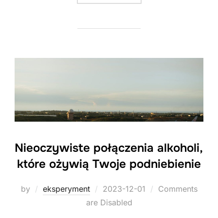
Nieoczywiste połączenia alkoholi,
które ożywią Twoje podniebienie
Posted
by
eksperyment
2023-12-01
Comments
on
are Disabled