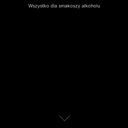
Wszystko dla smakoszy alkoholu
Scroll
down