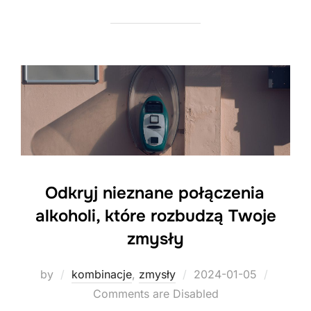
Odkryj nieznane połączenia
alkoholi, które rozbudzą Twoje
zmysły
Posted
by
kombinacje
,
zmysły
2024-01-05
on
Comments are Disabled