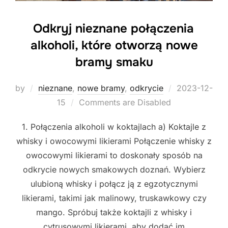
Odkryj nieznane połączenia
alkoholi, które otworzą nowe
bramy smaku
Posted
by
nieznane
,
nowe bramy
,
odkrycie
2023-12-
on
15
Comments are Disabled
1. Połączenia alkoholi w koktajlach a) Koktajle z
whisky i owocowymi likierami Połączenie whisky z
owocowymi likierami to doskonały sposób na
odkrycie nowych smakowych doznań. Wybierz
ulubioną whisky i połącz ją z egzotycznymi
likierami, takimi jak malinowy, truskawkowy czy
mango. Spróbuj także koktajli z whisky i
cytrusowymi likierami, aby dodać im