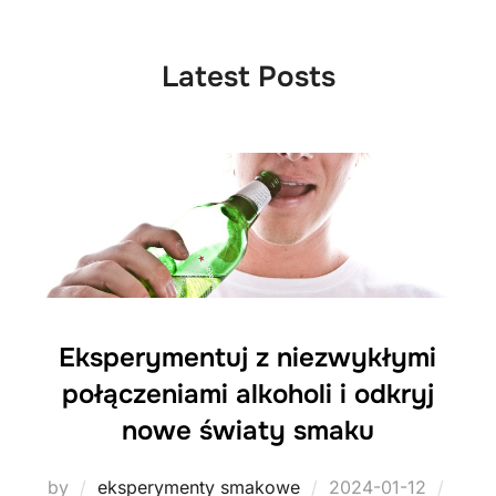
to
content
Latest Posts
Eksperymentuj z niezwykłymi
połączeniami alkoholi i odkryj
nowe światy smaku
Posted
by
eksperymenty smakowe
2024-01-12